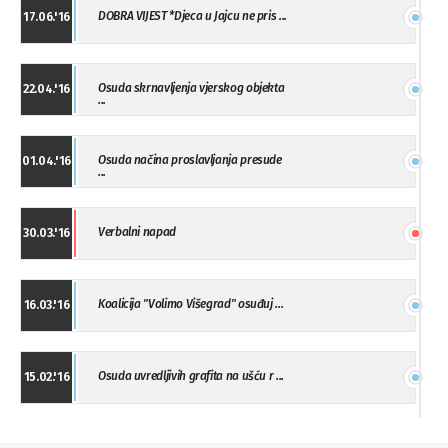
DOBRA VIJEST *Djeca u Jajcu ne pris ...
17.06.'16
Osuda skrnavljenja vjerskog objekta
22.04.'16
...
Osuda načina proslavljanja presude
01.04.'16
...
Verbalni napad
30.03.'16
Koalicija "Volimo Višegrad" osuđuj ...
16.03.'16
Osuda uvredljivih grafita na ušću r ...
15.02.'16