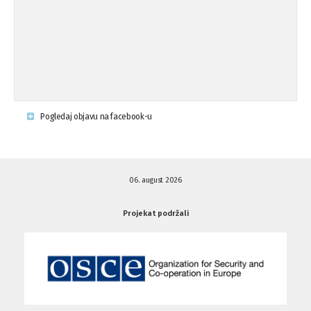
Napad u mjestu Omerovići, Općina To
15.08.'15
...
Krsenje ljudskih prava
03.08.'15
Pogledaj objavu na facebook-u
Napad na povratnika u Kotor-Varoši
15.07.'15
06. august 2026
Napad na povratnika u Kotor-Varoši
15.07.'15
Projekat podržali
Osuda pisanja uvredljivih grafita u ...
01.07.'15
Osuda pisanja uvredljivih grafita u ...
01.07.'15