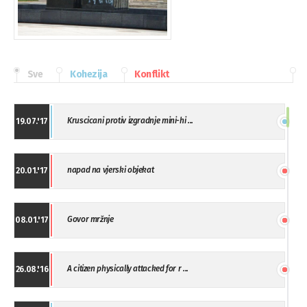
Sve
Kohezija
Konflikt
Kruscicani protiv izgradnje mini-hi ...
19.07.'17
napad na vjerski objekat
20.01.'17
Govor mržnje
08.01.'17
A citizen physically attacked for r ...
26.08.'16