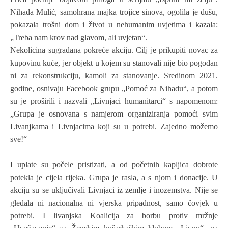
Nihada Mulić, samohrana majka trojice sinova, ogolila je dušu,
pokazala trošni dom i život u nehumanim uvjetima i kazala:
„Treba nam krov nad glavom, ali uvjetan“.
Nekolicina sugrađana pokreće akciju. Cilj je prikupiti novac za
kupovinu kuće, jer objekt u kojem su stanovali nije bio pogodan
ni za rekonstrukciju, kamoli za stanovanje. Sredinom 2021.
godine, osnivaju Facebook grupu „Pomoć za Nihadu“, a potom
su je proširili i nazvali „Livnjaci humanitarci“ s napomenom:
„Grupa je osnovana s namjerom organiziranja pomoći svim
Livanjkama i Livnjacima koji su u potrebi. Zajedno možemo
sve!“
I uplate su počele pristizati, a od početnih kapljica dobrote
potekla je cijela rijeka. Grupa je rasla, a s njom i donacije. U
akciju su se uključivali Livnjaci iz zemlje i inozemstva. Nije se
gledala ni nacionalna ni vjerska pripadnost, samo čovjek u
potrebi. I livanjska Koalicija za borbu protiv mržnje