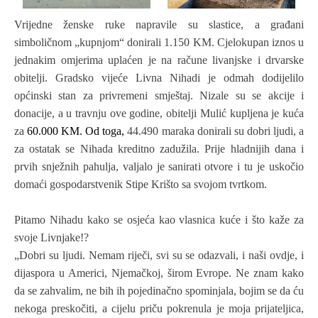
Vrijedne ženske ruke napravile su slastice, a građani
simboličnom „kupnjom“ donirali 1.150 KM. Cjelokupan iznos u
jednakim omjerima uplaćen je na račune livanjske i drvarske
obitelji. Gradsko vijeće Livna Nihadi je odmah dodijelilo
općinski stan za privremeni smještaj. Nizale su se akcije i
donacije, a u travnju ove godine, obitelji Mulić kupljena je kuća
za
60.000 KM. Od toga,
44.490 maraka donirali su dobri ljudi, a
za ostatak se Nihada kreditno zadužila. Prije hladnijih dana i
prvih snježnih pahulja, valjalo je sanirati otvore i tu je uskočio
domaći gospodarstvenik Stipe Krišto sa svojom tvrtkom.
Pitamo Nihadu kako se osjeća kao vlasnica kuće i što kaže za
svoje Livnjake!?
„Dobri su ljudi. Nemam riječi, svi su se odazvali, i naši ovdje, i
dijaspora u Americi, Njemačkoj, širom Evrope. Ne znam kako
da se zahvalim, ne bih ih pojedinačno spominjala, bojim se da ću
nekoga preskočiti, a cijelu priču pokrenula je moja prijateljica,