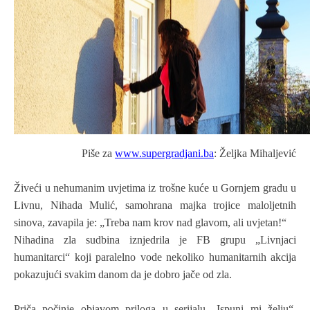
Piše za
www.supergradjani.ba
: Željka Mihaljević
Živeći u nehumanim uvjetima iz trošne kuće u Gornjem gradu u
Livnu, Nihada Mulić, samohrana majka trojice maloljetnih
sinova, zavapila je: „Treba nam krov nad glavom, ali uvjetan!“
Nihadina zla sudbina iznjedrila je FB grupu „Livnjaci
humanitarci“ koji paralelno vode nekoliko humanitarnih akcija
pokazujući svakim danom da je dobro jače od zla.
Priča počinje objavom priloga u serijalu „Ispuni mi želju“.