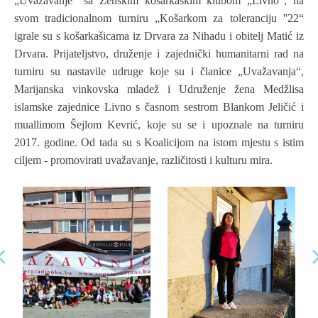
„Uvažavanje“ sa Ženskim košarkaškim klubom „Livno“, na
svom tradicionalnom turniru „Košarkom za toleranciju ''22“
igrale su s košarkašicama iz Drvara za Nihadu i obitelj Matić iz
Drvara. Prijateljstvo, druženje i zajednički humanitarni rad na
turniru su nastavile udruge koje su i članice „Uvažavanja“,
Marijanska vinkovska mladež i Udruženje žena Medžlisa
islamske zajednice Livno s časnom sestrom Blankom Jeličić i
muallimom Šejlom Kevrić, koje su se i upoznale na turniru
2017. godine. Od tada su s Koalicijom na istom mjestu s istim
ciljem - promovirati uvažavanje, različitosti i kulturu mira.