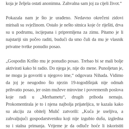
koja je željela ostati anonimna. Zahvalna sam joj za cijeli život.“
Pokazala nam je što je urađeno. Nedavno okrečeni zidovi
mirisali su svježinom. Ostalo je nešto sitnica koje će riješiti, drva
su u podrumu, iscijepana i pripremljena za zimu. Pitamo je li
najstariji sin počeo raditi, budući da smo čuli da mu je vlasnik
privatne tvrtke ponudio posao.
„Gospodin Krišto mu je ponudio posao. Trebao bi se mali bolje
aktivirati kako bi radio. Do njega je, nije do mene. Punoljetan je,
ne mogu ja govoriti u njegovo ime,“ odgovara Nihada. Vidimo
da joj je neugodno što njezin 19-togodišnjak nije odmah
prihvatio posao, jer osim muževe mirovine i povremenih poslova
koje radi u „Merhametu“, drugih prihoda nemaju.
Prokomentirala je to i njena najbolja prijateljica, te kazala kako
su akciju za obitelj Mulić zatvorili: „Kuća je useljiva, a
zahvaljujući gospodarstveniku koji nije izgubio dušu, izgledna
su i stalna primanja. Vrijeme je da odluče hoće li iskoristiti