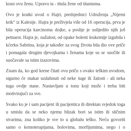
krasi ovu ženu. Upravo ta - titula žene od titaniuma.
Ovo je kratki uvod o Hajri, predsjednici Udruženja „Nijemi
krik“ iz Kalesije. Hajra je preživjela više od 16 operacija, prva je
bila operacija karcinoma dojke, a poslije je uslijedilo njih još
petnaest. Hajra je, nažalost, od opake bolesti leukemije izgubila i
kćerku Sabrinu, koja je također za svog života bila dio ove priče
i pomagala drugim djevojkama i ženama koje su se suočile ili
suočavale sa istim izazovima.
Znam da, ko god krene čitati ovu priču s ovako teškim uvodom,
sigurno će makar uzdahnuti od neke tuge ili žalosti - ali neka
tuga ovdje stane. Nastavljam u tonu koji može i treba biti
motivirajući za sve.
Svako ko je i sam pacijent ili pacijentica ili direktan svjedok toga
u smislu da se neko njemu blizak bori sa istim ili sličnim
stvarima, zna koliko je sve to u globalu teško. Neću govoriti
samo o kemoterapijama, bolovima, morfijumima, nego i o