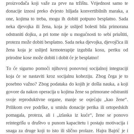
proizvođača koji važe za prve na tržištu. Vrijednost samo te
donacije iznosi preko dvjesto hiljada konvertibilnih maraka, a
one, kojima to treba, mogu ih dobiti potpuno besplatno. Sada
neka djevojka ili žena, koja je uslijed bolesti bila primorana
odstraniti dojku, a pri tome nije u mogućnosti to sebi priuštiti,
protezu može dobiti besplatno. Sada neka djevojka, djevojčica ili
žena koja je uslijed kemoterapije izgubila kosu, periku od
prirodne kose može dobiti i dobit će je besplatno!
To će sigurno pomoći njihovoj ponovnoj socijalnoj integraciji
koja će se nastaviti kroz socijalnu koheziju. Zbog čega je to
posebno važno? Zbog podataka do kojih je došla nauka, a koji
govore da nakon operacija u kojima žene su primorane odstraniti
svoje reproduktivne organe, manje se osjećaju „kao žene“.
Prilikom ove podrške, u smislu donacije perika ili ortopedskih
pomagala, proteza, ali i „izlaska iz kuće“, žene se ponovo
reintegrišu u društvo u punom kapacitetu i postaju motivacija i
snaga za druge koji to isto ili slično prolaze. Hajra Bajrić je i