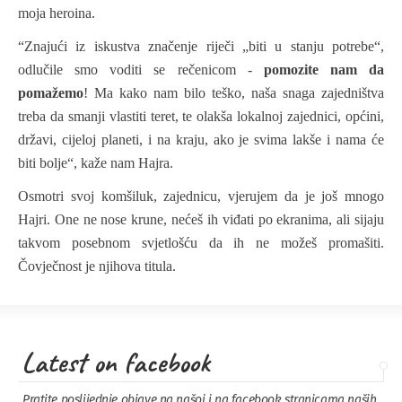
moja heroina.
“Znajući iz iskustva značenje riječi „biti u stanju potrebe“,
odlučile smo voditi se rečenicom -
pomozite nam da
pomažemo
! Ma kako nam bilo teško, naša snaga zajedništva
treba da smanji vlastiti teret, te olakša lokalnoj zajednici, općini,
državi, cijeloj planeti, i na kraju, ako je svima lakše i nama će
biti bolje“, kaže nam Hajra.
Osmotri svoj komšiluk, zajednicu, vjerujem da je još mnogo
Hajri. One ne nose krune, nećeš ih viđati po ekranima, ali sijaju
takvom posebnom svjetlošću da ih ne možeš promašiti.
Čovječnost je njihova titula.
Latest on facebook
Pratite poslijednje objave na našoj i na facebook stranicama naših