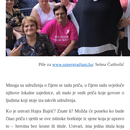
Piše za
www.supergradjani.ba
: Selma Ćatibušić
Mnoga su udruženja o čijem se radu priča, o čijem radu svjedoče
njihove lokalne zajednice, ali malo je onih priča koje govore o
ljudima koji stoje iza takvih udruženja.
Ko je ustvari Hajra Bajrić? Znate li? Možda će poneko ko bude
čitao priču i sjetiti se ove istinske borkinje iz sjene koja je upravo
to – heroina bez krune ili titule. Ustvari, ima jedna titula koja