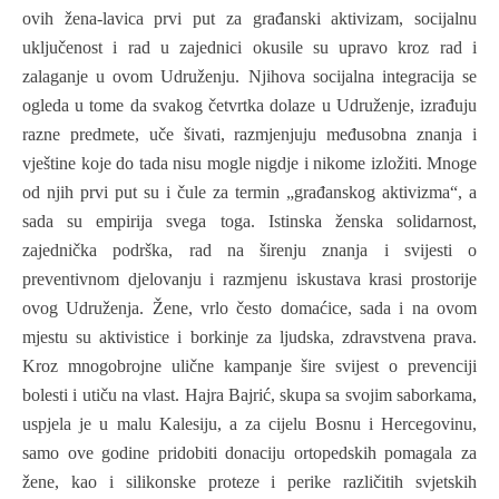
ovih žena-lavica prvi put za građanski aktivizam, socijalnu
uključenost i rad u zajednici okusile su upravo kroz rad i
zalaganje u ovom Udruženju. Njihova socijalna integracija se
ogleda u tome da svakog četvrtka dolaze u Udruženje, izrađuju
razne predmete, uče šivati, razmjenjuju međusobna znanja i
vještine koje do tada nisu mogle nigdje i nikome izložiti. Mnoge
od njih prvi put su i čule za termin „građanskog aktivizma“, a
sada su empirija svega toga. Istinska ženska solidarnost,
zajednička podrška, rad na širenju znanja i svijesti o
preventivnom djelovanju i razmjenu iskustava krasi prostorije
ovog Udruženja. Žene, vrlo često domaćice, sada i na ovom
mjestu su aktivistice i borkinje za ljudska, zdravstvena prava.
Kroz mnogobrojne ulične kampanje šire svijest o prevenciji
bolesti i utiču na vlast. Hajra Bajrić, skupa sa svojim saborkama,
uspjela je u malu Kalesiju, a za cijelu Bosnu i Hercegovinu,
samo ove godine pridobiti donaciju ortopedskih pomagala za
žene, kao i silikonske proteze i perike različitih svjetskih