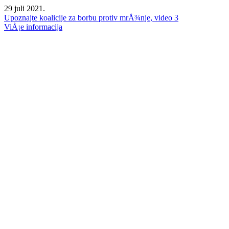
29 juli 2021.
Upoznajte koalicije za borbu protiv mrÅ¾nje, video 3
ViÅ¡e informacija